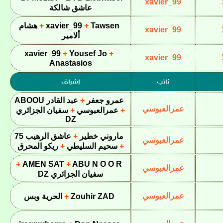
xavier_99
عاشق شالكة
Tawsen
xavier_99
هشام
xavier_99
ألامير
xavier_99
Yousef Jo
xavier_99
Anastasios
نائب
إشراف
عمرو جعفر
عبد القادر ABOOU
عمرالعبوسي
عمرالعبوسي
سفيان الجزائري
DZ
ماروني خطير
عاشق الرهيب 75
عمرالعبوسي
سحيم السليطي
ريكو المحرق
AMEN SAT
ABU N O O R
عمرالعبوسي
سفيان الجزائري DZ
عمرالعبوسي
Zouhir ZAD
الحرية وبس