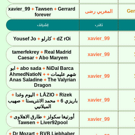
xavier_99
Tawsen
Gerrard
Ger
المغربي رضى
forever
نائب
إشراف
xavier_99
dZ rOi
كارلو
Yousef Jo
tamerfekrey
Real Madrid
xavier_99
Caesar
Abo Maryem
NiDal Barca
abo sada
ابو
شهم عليمات
AhmedNatioN
xavier_99
Anas Saladine
The Valyrian
Dragon
Rizek
LĀZIO
اليوم وغدا
xavier_99
باريزي 6
محمد الانتريستا
صهيب
الميلانيي
أورتيغا سكولز
طارق الاهلاوى
xavier_99
Tawsen
Liver92pool
Dr Mozart
BVB Liebhaber