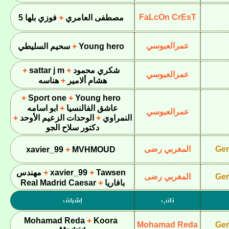
FaLcOn CrEsT
مصطفى العامري
فوزي بلها 5
عمرالعبوسي
Young hero
سحيم السليطي
شكري محمود
sattar j m
عمرالعبوسي
هشام ألامير
هناسه
Sport one
Young hero
عاشق الفالنسيا
ابو اسامه
عمرالعبوسي
النمراوي
الوحدات الزعيم الأوحد
دكتور سلاح الجو
Ger
المغربي رضى
xavier_99
MVHMOUD
Tawsen
xavier_99
مهندس
Ger
المغربي رضى
بافاريا
Real Madrid Caesar
نائب
إشراف
Mohamad Reda
Koora
Mohamad Reda
Ger