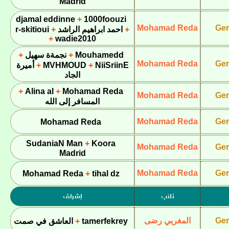
Madrid
djamal eddinne
1000foouzi
Mohamad Reda
Ger
احمد ابراهيم الراشد
r-skitioui
wadie2010
Mouhamedd
نجمةة سهيل
Mohamad Reda
Ger
NiiSriinE
MVHMOUD
أميرة
الجاد
Alina al
Mohamad Reda
Mohamad Reda
Ger
المسافر إلى الله
Mohamad Reda
Ger
Mohamad Reda
SudaniaN Man
Koora
Mohamad Reda
Ger
Madrid
Mohamad Reda
Ger
Mohamad Reda
tihal dz
نائب
إشراف
Ger
المغربي رضى
tamerfekrey
العاشق في صمت