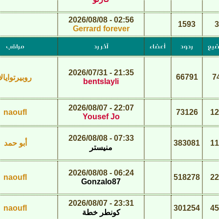
02:56 - 2026/08/08
1593
3
Gerrard forever
ضيع
ردود
أعضاء
آخر رد
مراقب
21:35 - 2026/07/31
66791
7
روبيرتوايالا
bentslayli
22:07 - 2026/08/07
naoufl
73126
12
Yousef Jo
07:33 - 2026/08/08
11
383081
أبو حمد
منيستر
06:24 - 2026/08/08
naoufl
518278
22
Gonzalo87
23:31 - 2026/08/07
naoufl
301254
45
كونطر خطة