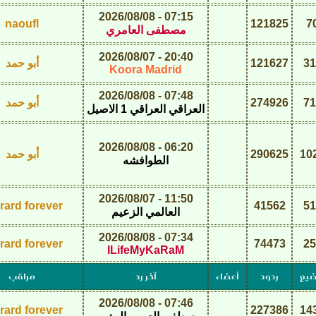
07:15 - 2026/08/08
naoufl
121825
7
مصطفى العامري
20:40 - 2026/08/07
31
121627
أبو حمد
Koora Madrid
07:48 - 2026/08/08
71
274926
أبو حمد
العراقي العراقي 1 الاصيل
06:20 - 2026/08/08
10
290625
أبو حمد
الطوافشه
11:50 - 2026/08/07
rard forever
41562
51
العالمي الزعيم
07:34 - 2026/08/08
rard forever
74473
25
ILifeMyKaRaM
ضيع
ردود
أعضاء
آخر رد
مراقب
07:46 - 2026/08/08
rard forever
227386
14