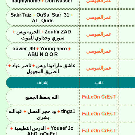
عمرالعبوسي
iraqmyhome
Don Nasser
Sakr Taiz
OuSs_Star_31
عمرالعبوسي
AL_Quds
Zouhir ZAD
الحرية وبس
عمرالعبوسي
سوري وحداوي للموت
xavier_99
Young hero
عمرالعبوسي
ABU N O O R
عاشق مارادونا وبس
ناصر عياد
عمرالعبوسي
الطريق المجهول
نائب
إشراف
FaLcOn CrEsT
الله يحفظ الجميع
tinga1
ود حجر العسل
عبدالله
FaLcOn CrEsT
بشري
Yousef Jo
الدرس التعليمية
FaLcOn CrEsT
AbO_nOuFeL