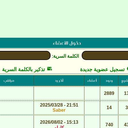
دخول الأعضاء
الكلمة السرية:

تسجيل عضوية جديدة
تذكير بالكلمة السرية
ضيع
ردود
أعضاء
آخر رد
مراقب
2889
1
21:51 - 2025/03/28
14
3
Saber
15:13 - 2026/08/02
740
4
كارلو