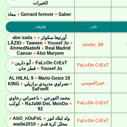
الخيرات
Saber
Gerrard forever
معاذ
نائب
إشراف
أورتيغا سكولز
abo sada
LĀZIO
Tawsen
Yousef Jo
xavier_99
AhmedNatioN
Real Madrid
Caesar
Abo Maryem
FaLcOn CrEsT
أبو دارين
FaLcOn CrEsT
Yousef Jo
قطز جان
AL HILAL 9
Mario Gotze 19
عمرالعبوسي
نصراوي مدريدي برازيلي
KING
SaFeeR
محمد التورجي
باعمراني رجاوي
FaLcOn CrEsT
RaJaWi DeL MonDo
كوكب
92
ولد لبلاد انور
AbO_nOuFeL
FaLcOn CrEsT
محلل كرة قدم
wadie2010