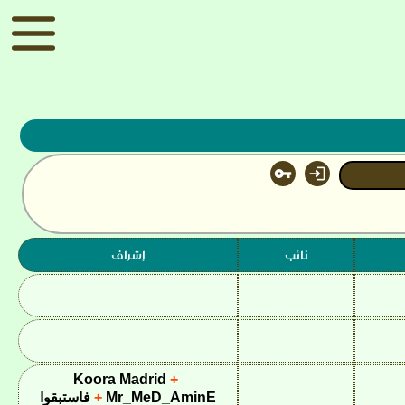


نائب
إشراف
Koora Madrid
Mr_MeD_AminE
فاستبقوا