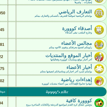
إمتيازات .. وغيرها
التعارف الرياضي
050
بوابتكم الرياضية لموقعنا للتعريف بأنفسكم والتعارف بينكم
أصدقاء كووورة
45
وخارج الملعب نبقى أصدقاء
مجالس الأعضاء
81
زاويتكم لتتسع معرفتكم وتقوى الأخوه بينكم
أخبار الموقع والمنتديات
22
آخر أخبار موقع ومنتديات كووورة وفعالياتها
أخبار الأعضاء
75
بوابتكم لسرد آخر اخباركم ومناسباتكم لنعيشها معكم
إهداءات رياضية
02
(تهادوا تحابوا) للإهداءات بين أعضاء منتديات كووورة
عالم كووورة
موا
كووورة كافية
04
متنفس عشاق كرة القدم لمواضيع الدردشة والكتابات الساخرة بروح