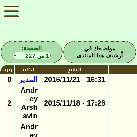
الصفحة:
مواضيعك في
أرشيف هذا المنتدى
التاريخ
الكاتب
ردود
16:31 - 2015/11/21
المدير
0
Andr
ey
2
17:28 - 2015/11/18
Arsh
avin
Andr
ey