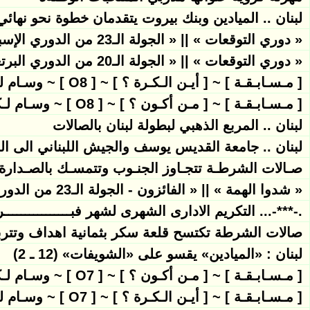
لبنان .. الميادين وبنك بيروت يتقدمان خطوة نحو نهائي
« دوري التوقعات » || « الجولة الـ23 من الدوري الإسباني » || 8 مباريات = 8 أوسمة = 32 نقطة تميز
« دوري التوقعات » || « الجولة الـ20 من الدوري البرتغالي » || 7 مباريات = 7 أوسمة = 28 نقطة تميز
[ مـسـابـقـة ] ~ [ أيـن الـكـرة ؟ ] ~ [ O8 ] ~ وسـام لـكـل مـشـارك
[ مـسـابـقـة ] ~ [ مـن أكـون ؟ ] ~ [ O8 ] ~ وسـام لـكـل مـشـارك
لبنان .. المربع الذهبي لبطولة لبنان بالصالات
لبنان .. جامعة القديس يوسف والجيش اللبناني الى ال
صـالات الشرطـة تتجـاوز الجنـوب وتتمسـك بالصـدارة
« شدوا الهمة » || « الفائزون - الجولة الـ23 من الدوري الإسباني » || « توقعوا القمة »
.-***-... التكريم الادارى الشهرى لشهر فبــــــــــــــــرا
صالات الشرطة تكتسح قلعة سكر بثمانية اهداف وتتر
لبنان : «الميادين» يقسو على «الشويفات» (12 ـ 2)
[ مـسـابـقـة ] ~ [ مـن أكـون ؟ ] ~ [ O7 ] ~ وسـام لـكـل مـشـارك
[ مـسـابـقـة ] ~ [ أيـن الـكـرة ؟ ] ~ [ O7 ] ~ وسـام لـكـل مـشـارك