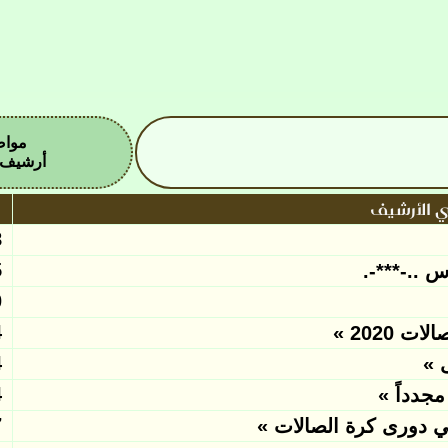
مواض
أرشيف ه
 الأرشيف
5
3
س ..-***-.
1
7
2020 »
7
 »
7
مجدداً »
6
ي دورى كرة الصالات »