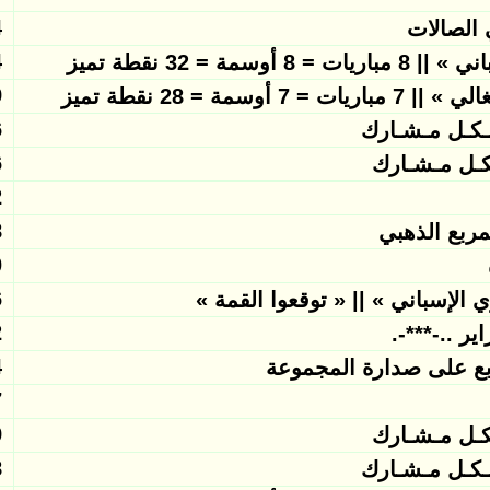
7
 الصالات
6
6
6
6
4
0
مربع الذهبي
8
6
5
ير ..-***-.
5
بع على صدارة المجموعة
4
2
2