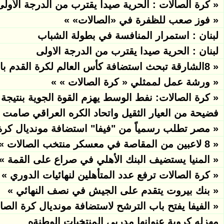
« كرة الصالات : الحرية صيدا يقترب من الدرجة الأولى
« فوز صعب للظفرة في «الصالات» »
لبنان : استمرار المنافسة في بطولة الشباب
لبنان : الحرية صيدا يقترب من الدرجة الاولى
« 8الشارقة تبحث استضافة كأس العالم لكرة القدم بالصالات »
« ورشة عمل لممثلي « كرة الصالات » »
« كرة الصالات: نفط الوسط يهزم القوة الجوية بنتيجة (٩-٥) 
فضيحة من العيار الثقيل واتحاد الكره العراقي صامت
« مصر تطلب رسمياً من "فيفا" استضافة مونديال كرة الصال
« 8 لاعبين من المقاصة في معسكر منتخب الصالات »
« المنيا يستضيف البنك الأهلي في صراع على القمة »
« كرة الصالات ترفع عدد المتأهلين لنهائيات الدوري »
« بنك بيروت يتقدم على الجيش في نصف النهائي »
« الفيفا يفتح باب الترشح لاستضافة مونديال كرة الصالات 20
مهزله كروية عنوانها مدربي المنتخبات الوطنةه