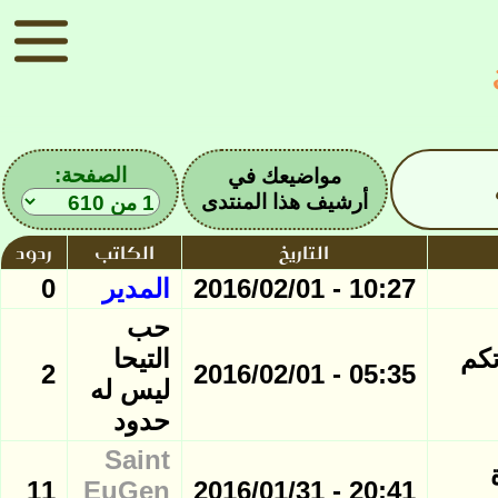
الصفحة:
مواضيعك في
أرشيف هذا المنتدى
التاريخ
الكاتب
ردود
10:27 - 2016/02/01
المدير
0
حب
تكم
التيحا
2
05:35 - 2016/02/01
ليس له
حدود
Saint
 صورة
11
EuGen
20:41 - 2016/01/31