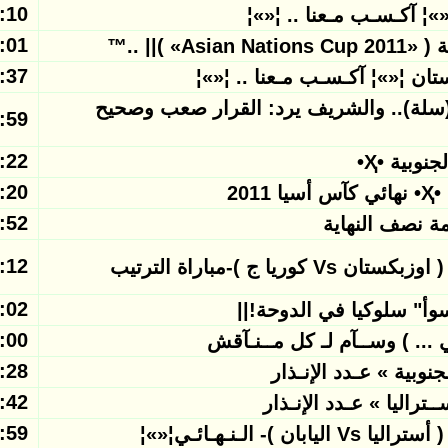
2011/01/27
2011/01/26
)|| ..™
2011/01/26
ستان ¦«»¦ آكـسـب مـعنا .. ¦«»¦
ا (سلة).. والشريف يرد: القرار صعب وصحيح
2011/01/26
2011/01/26
2011/01/26
2011/01/26
2011/01/26
ج )-مباراة الترتيب
2011/01/26
أسوأ" سلوكيا في الدوحة!||
2011/01/26
ي ... ) وســآم لـ كل مــنـآقش
2011/01/26
2011/01/25
2011/01/25
الـنـهـائـي¦«»¦