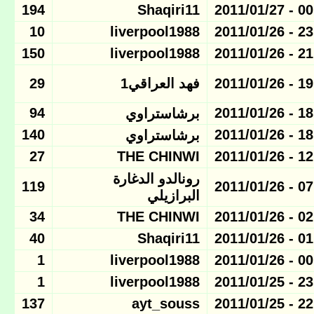
194
Shaqiri11
00:10 - 
10
liverpool1988
23:01 - 
150
liverpool1988
21:37 - 
19:59 - 
فهد العراقي1
29
94
18:22 - 
برشاستراوي
140
18:20 - 
برشاستراوي
27
THE CHINWI
12:52 - 
رونالدو الدغارة
119
07:12 - 
البرازيلي
34
THE CHINWI
02:02 - 
40
Shaqiri11
01:00 - 
1
liverpool1988
00:28 - 
1
liverpool1988
23:42 - 
137
ayt_souss
22:59 - 