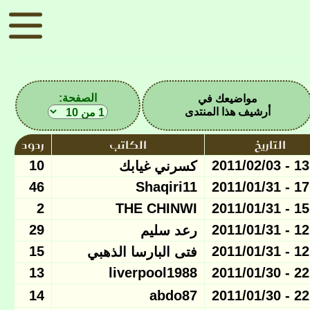
الصفحة:
مواضيعك في
أرشيف هذا المنتدى
التاريخ
الكاتب
ردود
10
13:42 - 
كسرني غيابك
46
Shaqiri11
17:47 - 
2
THE CHINWI
15:35 - 
29
12:58 - 
رعد سليم
15
12:29 - 
فتى البارسا الذهبي
13
liverpool1988
22:36 - 
14
abdo87
22:23 - 