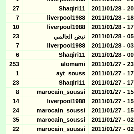
27
Shaqiri11
20:25 - 
7
liverpool1988
18:23 - 
10
liverpool1988
17:58 - 
23
05:35 - 
نبض العالمي
7
liverpool1988
03:32 - 
6
Shaqiri11
00:56 - 
253
alomami
23:09 - 
1
ayt_souss
17:21 - 
23
Shaqiri11
17:09 - 
8
marocain_soussi
15:56 - 
14
liverpool1988
15:50 - 
24
marocain_soussi
15:49 - 
35
marocain_soussi
02:16 - 
22
marocain_soussi
02:06 - 