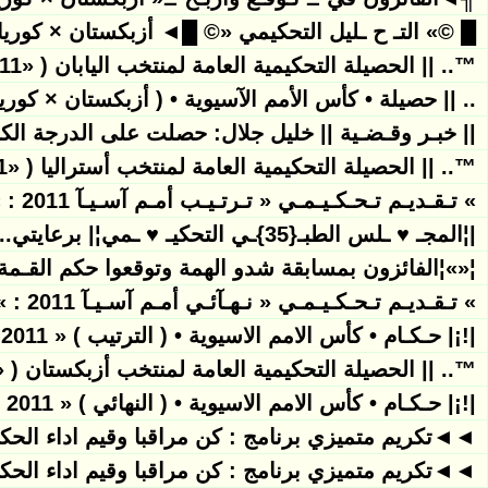
█ ©» التـ ح ـليل التحكيمي «© █◄ أزبكستان × كوريا
™.. || الحصيلة التحكيمية العامة لمنتخب اليابان ( «Asian Nations Cup 2011» )|| ..™
.. || حصيلة • كأس الأمم الآسيوية • ( أزبكستان × كوريا الجنوبية ) «ns Cup 2011
|| خبـر وقـضـية || خليل جلال: حصلت على الدرجة ال
™.. || الحصيلة التحكيمية العامة لمنتخب أستراليا ( «Asian Nations Cup 2011» )|| ..™
» تـقـديـم تـحـكـيـمـي « تـرتـيـب أمـم آسـيـآ 2011 : » Uzbekistan × Korea «
|¦المجـ ♥ ـلس الطبـ{35}ـي التحكيـ ♥ ـمي¦| برعايتي..!
¦«»¦الفائزون بمسابقة شدو الهمة وتوقعوا حكم القـمة (أستراليا Vs اليابان)-ا
» تـقـديـم تـحـكـيـمـي « نـهـآئـي أمـم آسـيـآ 2011 : » Japan × Australia «
|!¡| حـكـام • كأس الامم الاسيوية • ( الترتيب ) « Asian Nations Cup 2011 » |!¡|
™.. || الحصيلة التحكيمية العامة لمنتخب أزبكستان ( «Asian Nations Cup 2011» )|| ..
|!¡| حـكـام • كأس الامم الاسيوية • ( النهائي ) « Asian Nations Cup 2011 » |!¡|
◄◄تكريم متميزي برنامج : كن مراقبا وقيم اداء الحكام
◄◄تكريم متميزي برنامج : كن مراقبا وقيم اداء الحكام