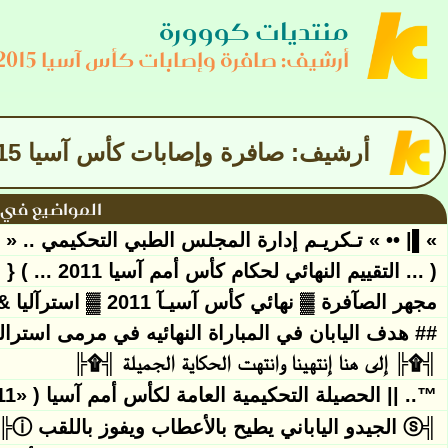
منتديات كووورة
أرشيف: صافرة وإصابات كأس آسيا 2015
أرشيف: صافرة وإصابات كأس آسيا 2015
المواضيع في 
»▌| •• » تـكريـم إدارة المجلس الطبي التحكيمي .. « 
( ... التقييم النهائي لحكام كأس أمم آسيا 2011 ... ) { وسام لـ كل منـآقش }
مجهر الصآفرة ▓ نهائي كأس آسيـآ 2011 ▓ استرآليا & اليابان
## هدف اليابان في المباراة النهائيه في مرمى استرال
╣۩╠ إلى هنا إنتهينا وانتهت الحكاية الجميلة ╣۩╠
™.. || الحصيلة التحكيمية العامة لكأس أمم آسيا ( «Asian Nations Cup 2011» )|| ..™
╣ⓢ الجيدو الياباني يطيح بالأعطاب ويفوز باللقب ⓘ╠