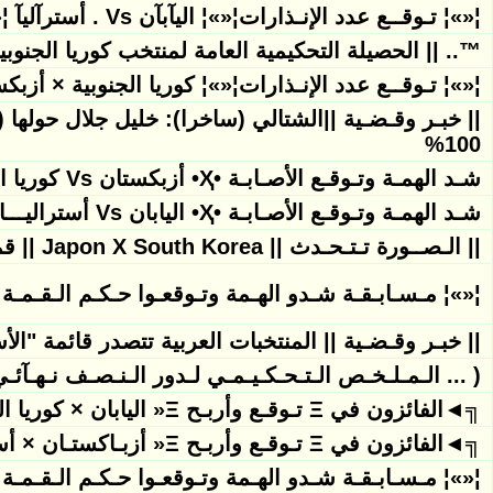
¦«»¦ تـوقــع عدد الإنـذارات¦«»¦ اليآبآن Vs . أسترآليآ ¦«»¦ آكـسـب مـعنا .. ¦«»¦
™.. || الحصيلة التحكيمية العامة لمنتخب كوريا الجنوبية ( «Asian Nations Cup 2011» 
¦«»¦ تـوقــع عدد الإنـذارات¦«»¦ كوريا الجنوبية × أزبك
|| خبـر وقـضـية ||الشتالي (ساخرا): خليل جلال حوله
100%
شـد الهمـة وتـوقـع الأصـابـة •Ҳ• أزبكستان Vs كوريا الجنوبية •Ҳ•
شـد الهمـة وتـوقـع الأصـابـة •Ҳ• اليابان Vs أستراليـــا •Ҳ• نهائي كآس أسيا 2011
|| الـصــورة تـتـحـدث || Japon X South Korea || قمة نصف النهاية
¦«»¦ مـسـابـقـة شـدو الهـمة وتـوقعـوا حـكـم الـقـمـة ( اوزبكستان Vs كوريا 
|| خبـر وقـضـية || المنتخبات العربية تتصدر قائمة "ال
( ... الـمـلـخـص الـتـحـكـيـمـي لـدور الـنـصـف نـهـآئـ
╗◄الفائزون في Ξ تـوقـع وأربـح Ξ« اليابان × كوريا الجنوبية » عـدد الإنـذار
╗◄الفائزون في Ξ تـوقـع وأربـح Ξ« أزبـاكستـان × أســتراليا » عـدد الإنـذار
¦«»¦ مـسـابـقـة شـدو الهـمة وتـوقعـوا حـكـم الـقـمـة ( أستراليا Vs اليابان )- 