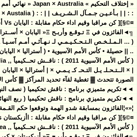
« إختلاف التحكيم » Japan × Australia « نهائي أمم آسيا 2011 »
: : | | بـأعـيـن جـمـآل الـشـريـف | | : : ( Japan × Austalia )
¤©§][ كن مراقبا وقيم اداء حكام مقابلة : اليابان Vs أستراليا ( النهائي ) [§©
╗◄الفائزون في Ξ تـوقـع وأربـح Ξ« اليابان × أســتراليا » عـدد الإنـذارات
( ... الـمـلـخـص الـتـحـكـيـمـي لـ نـهـآئـي أمـم آسـيـآ 2011 ... ) وسام لكل مناقش
.. || حصيلة • كأس الأمم الآسيوية • ( أستراليا × اليابان ) «Asian Nations Cup 2011»
( كأس الأمم الآسيوية 2011 ) : ناقــش تحــكيمياً ,, Japan vs Australia ,, ( النهائي )
| × الــتـحـلـ يـل التـحـ كـ يـمـي × | أستراليا × اليابان 
الصورة تتحدث ▓ تغطية لقآء تحديد المرآكز ▓ كأس الأم
◄◄تكريم متميزي برنامج : ناقش تحكيميا ( نصف الن
◄◄تكريم متميزي برنامج : ناقش تحكيميا ( ربع النها
¦«»¦الفائزون بمسابقة شدو الهمة وتوقعوا حكم القـمة ( اوزبكستان Vs كوريا ج )-
¤©§][ كن مراقبا وقيم اداء حكام مقابلة : اأزبكستان Vs كوريا الجنوبية[§© (الترتيب ) [§©
( كأس الأمم الآسيوية 2011 ) : ناقــش تحــكيمياً ,, Uzbekistan vs South korea ,, ( الترتيب )
╗◄الفائزون في Ξ تـوقـع وأربـح Ξ« أزبكستان × كوريا الجنوبية » عـدد الإنـذا