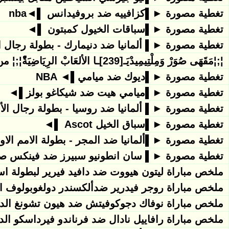
تغطية مصورة ►▌كزافييه ضد بروفيدانس ▌◄nba
تغطية مصورة ►▌سباقات الخيول كمبتون ▌◄
تغطية مصورة ►▌ ألمانيا ضد دنيمارك - بطولة رجال الأوروب
¦;¦مَقَهَى صُوَرْ وَمِلْتِيمِيدْيَـ[239]ـا الألعَابْ الرِيَاضِيَةّْ¦;¦ من لا يقرأ التاريخ يبقى
تغطية مصورة ►▌ديوك ضد ميامي▌◄ NBA
تغطية مصورة ►▌ميامي هيت ضد شيكاغو بولز▌◄
تغطية مصورة ►▌ ألمانيا ضد روسيا - بطولة رجال الأوروبي 
تغطية مصورة ►▌سباق الخيل Ascot ▌◄
تغطية مصورة ►▌ألمانيا ضد المجر - بطولة الامم الاوروبية 
تغطية مصورة ►▌ سان انطونيو سبيرز ضد فينكس صنز
ملخص مباراة ليتون هيووت ضد دافيد فيرير لبطولة استر
ملخص مباراة روجر فيدرير ضدألكسندر دولغوبولوف الدور 2 لبطولة استرالي المف
ملخص مباراة نوفاك دجوكوفيتش ضد هيون تشونغ الدور ا
ملخص مباراة رافاييل نادال ضد فرناندو فيرداسكو الدور