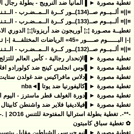
تغطية مصورة ►▌ ألمانيا ضد النرويج - بطولة رجال الأوروب
¤||¤ ألــبــوم صــ(134)ــور كــرة الــمــضـرب - الــتـنــس ¤||¤ تميزوا وهناك مفاجاءات
¤||¤ ألــبــوم صــ(133)ــور كــرة الــمــضـرب - الــتـنــس ¤||¤ تميزوا وهناك مفاجاءات
تغطيــة مصـورة ¦;¦ أوريجون ضد أريزونا¦;¦ الدوري الامي
|-| البــــــوم صــــور «45» الرياضات المختلفـــة |-| تـمـيـزوا معنا
¤||¤ ألــبــوم صــ(132)ــور كــرة الــمــضـرب - الــتـنــس ¤||¤ تميزوا وهناك مفاجاءات
تغطية مصورة ►▌الإنحدار رجالية - كأس العالم للتزل
تغطية مصورة ►▌لوس انجلس كينج ضد كولورادو افل
تغطية مصورة ►▌دلاس مافراكيس ضد غولدن ستايت
تغطية مصورة ►▌كاليفورنيا ضد يوتا▌◄nba
تغطية مصورة ►▌دورة الغولف قطر ماسترز - اليوم ا
تغطية مصورة ►▌فيلاديفيا فلاير ضد واشنطن كابيتا
-**-. تغطية بطولة استراليا المفتوحة للتنس 2O16 | .-**-. صور رجال فقط (05)
✿ تغطية سباق كامبتون
تغطية مصورة ►▌نيو جيرسي الشياطين مقابل بيتسبر