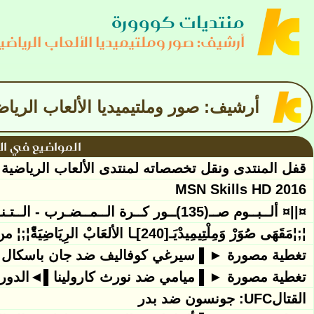
منتديات كووورة
أرشيف: صور وملتيميديا الألعاب الرياضي
أرشيف: صور وملتيميديا الألعاب الرياض
المواضيع في ال
قفل المنتدى ونقل تخصصاته لمنتدى الألعاب الرياضية
MSN Skills HD 2016
¤||¤ ألــبــوم صــ(135)ــور كــرة الــمــضـرب - الــتـنــس ¤||¤ تميزوا وهناك مفاجئات
¦;¦مَقَهَى صُوَرْ وَمِلْتِيمِيدْيَـ[240]ـا الألعَابْ الرِيَاضِيَةّْ¦;¦ من لا يقرأ التاريخ يبقى
تغطية مصورة ►▌ سيرغي كوفاليف ضد جان باسكا
تغطية مصورة ►▌ ميامي ضد نورث كارولينا▌◄الدوري ا
القتالUFC: جونسون ضد بدر