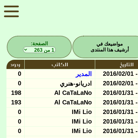
الصفحة:
مواضيعك في
أرشيف هذا المنتدى
التاريخ
الكاتب
ردود
0
المدير
0
ادريانو-هنري
198
Al CaTaLaNo
193
Al CaTaLaNo
0
IMi Lio
0
IMi Lio
0
IMi Lio