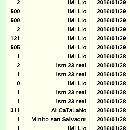
2
IMi Lio
500
IMi Lio
500
IMi Lio
2
IMi Lio
121
IMi Lio
505
IMi Lio
1
IMi Lio
2
ism 23 real
1
ism 23 real
0
IMi Lio
1
ism 23 real
1
ism 23 real
311
Al CaTaLaNo
1
Minito san Salvador
1
IMi Lio