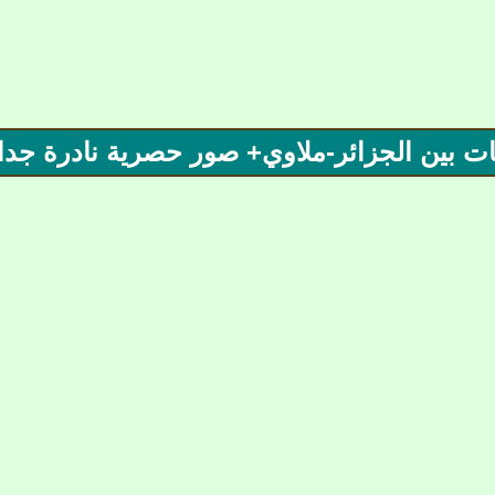
ت بين الجزائر-ملاوي+ صور حصرية نادرة جدا