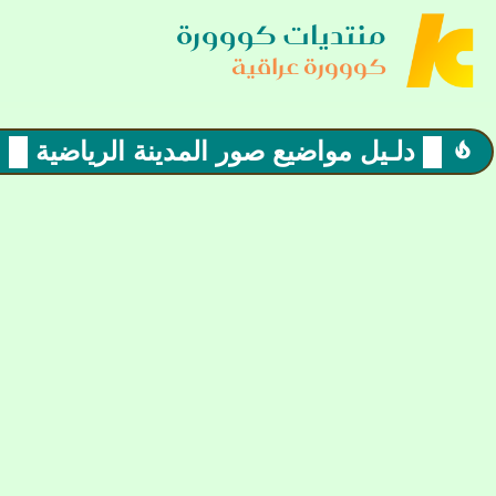
منتديات كووورة
كووورة عراقية
█ دلـيل مواضيع صور المدينة الرياضية █
