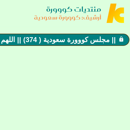
منتديات كووورة
أرشيف: كووورة سعودية
|| مجلس كووورة سعودية ( 374) || اللهم احفظ المسجد الاقصى المبارك من كل شر
