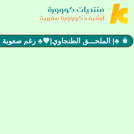
منتديات كووورة
أرشيف: كووورة مغربية
♣| الملحـــق الطنجاوي|💙♣ رغم صعوبة الم
