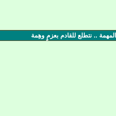
همة .. نتطلع للقادم بعزمٍ وهِمة