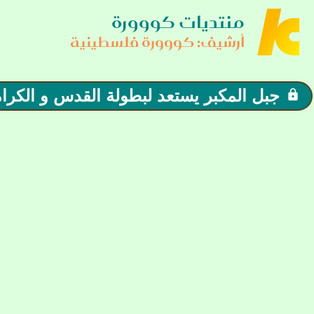
منتديات كووورة
أرشيف: كووورة فلسطينية
جبل المكبر يستعد لبطولة القدس و الكرامة
