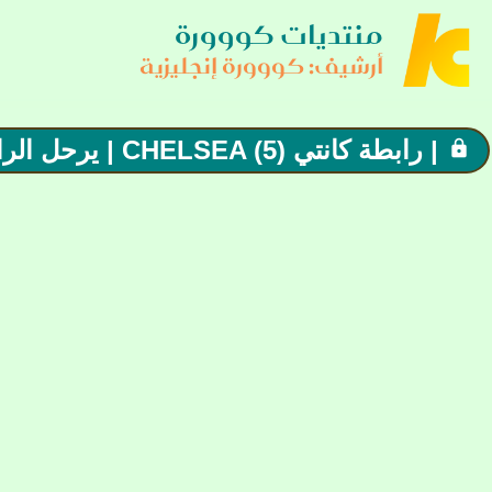
منتديات كووورة
أرشيف: كووورة إنجليزية
| رابطة كانتي CHELSEA (5) | يرحل الراحلون .. ويبقى البلوز معقل الاسود !
