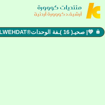
منتديات كووورة
أرشيف: كووورة أردنية
💚| صحيـ( 16 )ـفة الوحدات®ALWEHDAT سيــد الأندية |💚
