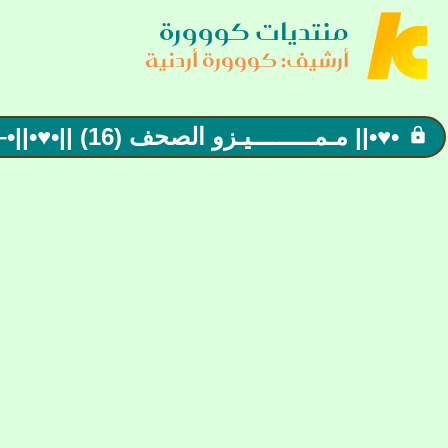
منتديات كووورة
أرشيف: كووورة أردنية
•♥•|| مـمـــــــــيـزو الصحف (16) ||•♥•||•– أرتقيـے لأننيـے أردنيـے
