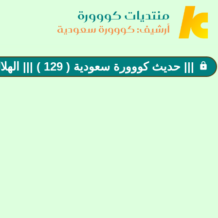
منتديات كووورة
أرشيف: كووورة سعودية
||| حديث كووورة سعودية ( 129 ) ||| الهلال يفوز بالاربعة والنصر يمتع بالخمسة المنافسة تشتد
