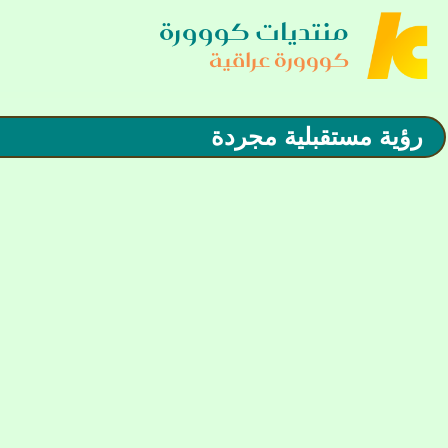
منتديات كووورة
كووورة عراقية
رؤية مستقبلية مجردة