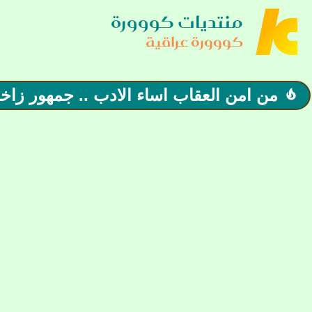
منتديات كووورة
كووورة عراقية
من امن العقاب اساء الادب .. جمهور زاخو ث
