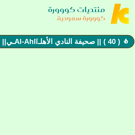
منتديات كووورة
كووورة سعودية
( 40 ) || صحيفة النادي الأهلـAl-Ahlîـي|| اللهم وفق الأهلي وأسعد عشاقه 💚
