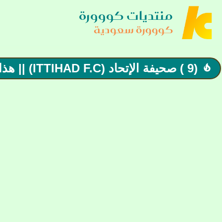
منتديات كووورة
كووورة سعودية
(9 ) صحيفة الإتحاد (ITTIHAD F.C) || هذا العميد نادي الوطن
