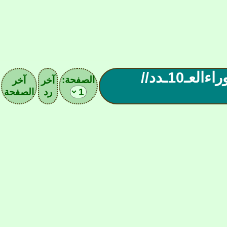
صحيفه زعيم ومدرسه الكره العراقيه الزوراءالعـ10ـدد//
الصفحة:
آخر
آخر
رد
الصفحة