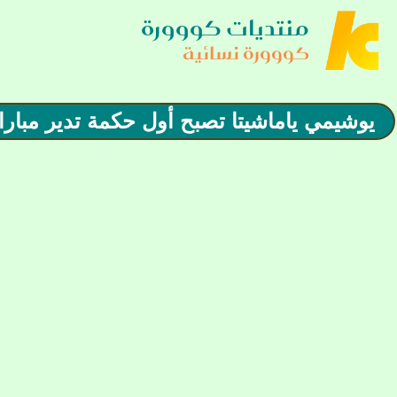
منتديات كووورة
كووورة نسائية
يوشيمي ياماشيتا تصبح أول حكمة تدير مبارا