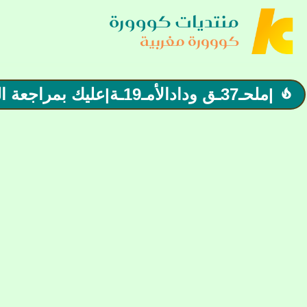
منتديات كووورة
كووورة مغربية
|ملحـ37ـق ودادالأمـ19ـة|عليك بمراجعة الواجب فقد علمتنا التجارب أن العين لا تعلو على الحاجب
