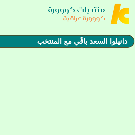
منتديات كووورة
كووورة عراقية
دانيلوا السعد باقًي مع المنتخب