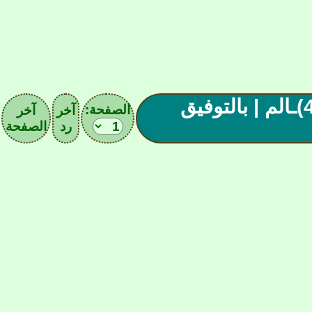
| مل(619)ـحق أسود الأطلس - رابع العـ(4)ـالم | بالتوفيق
الصفحة:
آخر
آخر
رد
الصفحة