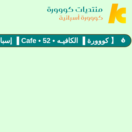
منتديات كووورة
كووورة أسبانية
【 كووورة ▐ الكافيـه • 52 • Cafe ▐ إسبانية 】اهلا وسهلا بكم
