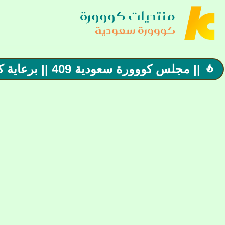
منتديات كووورة
كووورة سعودية
|| مجلس كووورة سعودية 409 || برعاية كأس أمم آسيا و كأس أمم أفريقيا
