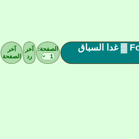
▓▐البطولة العربية 18 لـمحاكاة Formula1 ▓ غدا السباق
الصفحة:
آخر
آخر
رد
الصفحة