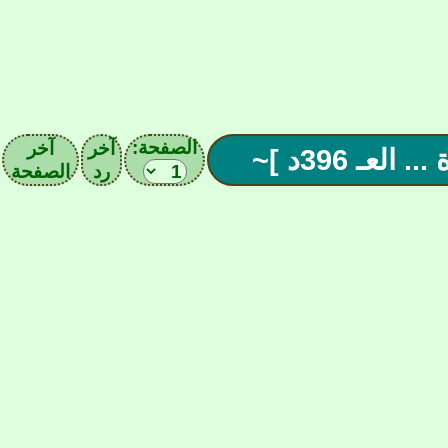
الصفحة:
آخر
آخر
عـ 396د ]~
رد
الصفحة