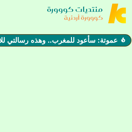
منتديات كووورة
كووورة أردنية
عموتة: سأعود للمغرب.. وهذه رسالتي للا
