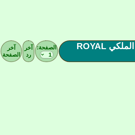
( 50 ) || صحيفة النادي الأهلـAl-Ahlîـي|| الملكي ROYAL
الصفحة:
آخر
آخر
رد
الصفحة