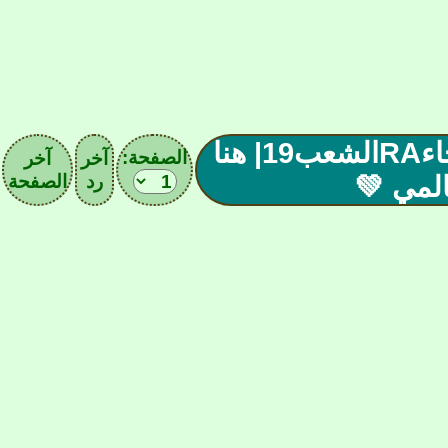
صحيـ[13]ـفة|49إمبراطوريةJAرجاءRAالشعب19| هنا
الصفحة:
آخر
آخر
المي 💚
رد
الصفحة