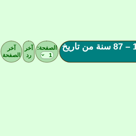
||ملحـق وداد الأمة||8 ماي عيد الأمة 1937 – 87 سنة من تاريخ
الصفحة:
آخر
آخر
رد
الصفحة