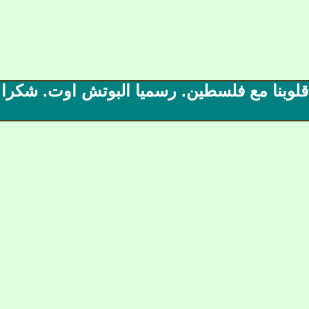
| صحـيفة CHELSEA (37) || قلوبنا مع فلسطين. رسميا البوتش او