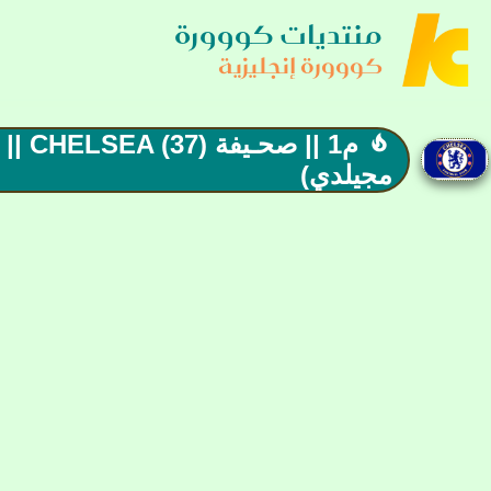
منتديات كووورة
كووورة إنجليزية
م1 |

مجيلدي)