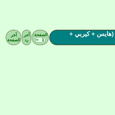
ت. شكرا (هايس + كيربي +
الصفحة:
آخر
آخر
رد
الصفحة