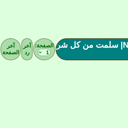
 ( 80 ) صحيفـة نـادي النصـر |Nassr F.C| سلمت من كل شر
الصفحة:
آخر
آخر
رد
الصفحة