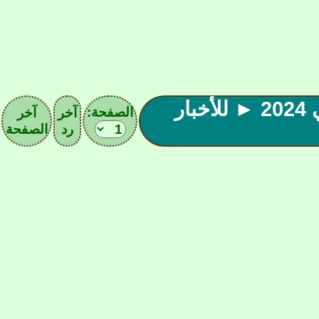
◄حديث المـيـركاتـ(4)ـو ألأسبآني الصيفي 2024 ► للأخبار
الصفحة:
آخر
آخر
رد
الصفحة