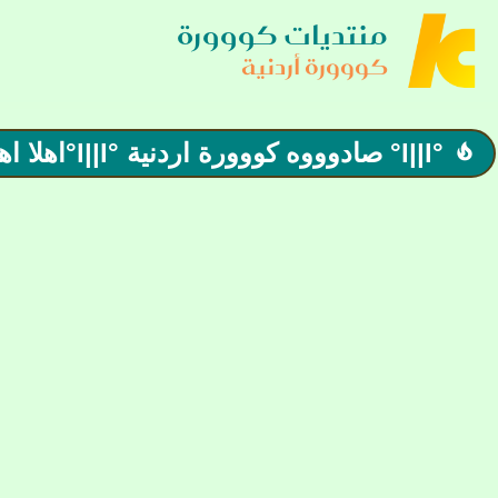
منتديات كووورة
كووورة أردنية
°l||l° صادوووه كووورة اردنية °l||l°اهلا اهلا بالعيد
