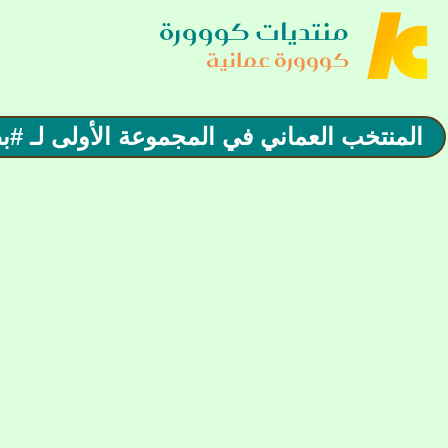
منتديات كووورة
كووورة عمانية
المنتخب العماني في المجموعة الأولى لـ ‎#بطولة_الديار_العربية_غرب_آسيا_للشباب