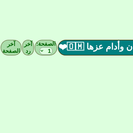
الصفحة:
آخر
آخر
ام عزها 🇴🇲❤️
رد
الصفحة