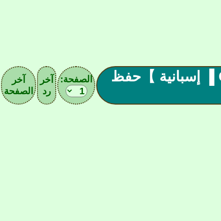
【 كووورة ▐ الكافيـه • 55 • Cafe ▐ إسبانية 】حفظ
الصفحة:
آخر
آخر
رد
الصفحة