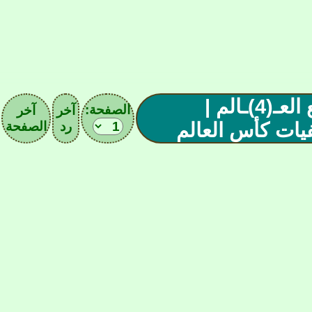
مل(685)ـحق أسود الأطلس - رابع العـ(4)ـالم |
الصفحة:
آخر
آخر
يات كأس العالم
رد
الصفحة