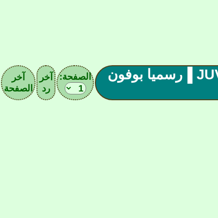
▐رابطة اليوفنتوس(02) JUVENTUS ▐رسميا بوفون
الصفحة:
آخر
آخر
رد
الصفحة