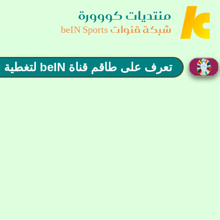
منتديات كووورة
شبكة قنوات beIN Sports
تعرف على طاقم قناة beIN لتغطية مباراة هولندا - انجلترا 💜