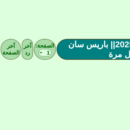
||صحيفة دوري أبطال أوروبا 2024-2025|| باريس سان
الصفحة:
آخر
آخر
ل مرة
رد
الصفحة