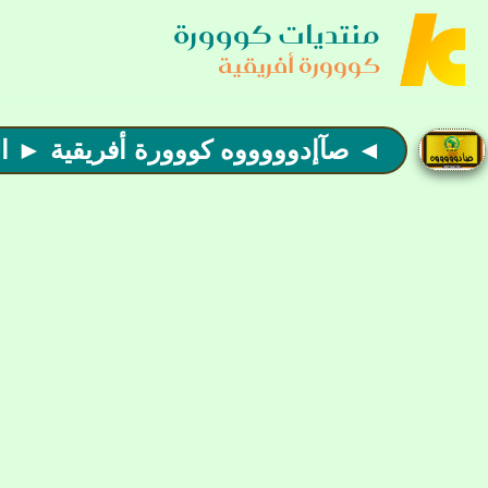
منتديات كووورة
كووورة أفريقية
◄ صآإدوووووه كووورة أفريقية ► ال