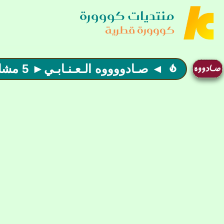
منتديات كووورة
كووورة قطرية
◄ صـادووووه الـعـنـابـي► 5 مشاركات = وسامين►
