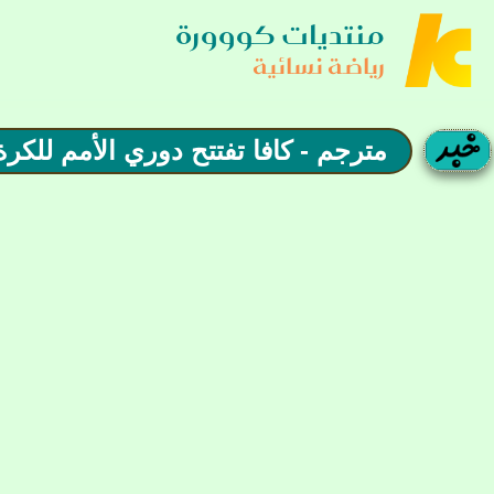
منتديات كووورة
رياضة نسائية
مترجم - كافا تفتتح دوري الأمم للك