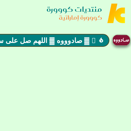
منتديات كووورة
كووورة إماراتية
 ▓ صادوووه ▓ اللهم صل على سيدنا محمد وعلى آله وصحبه أجمعين ▓
