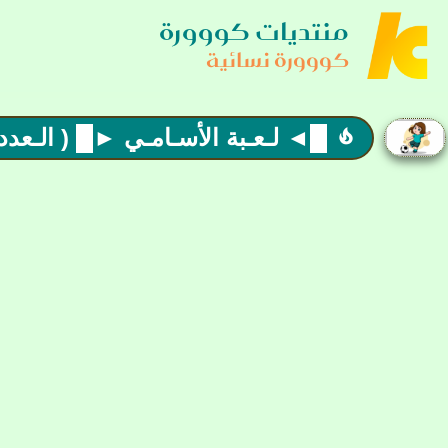
منتديات كووورة
كووورة نسائية
█◄ لـعـبة الأسـامـي ►█ ( الـعدد 46 ) اهلا وسهلا بالجميع ►
