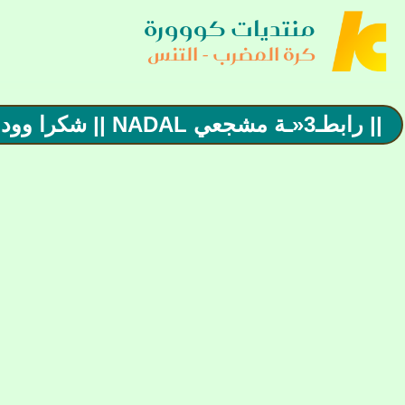
منتديات كووورة
كرة المضرب - التنس
|| رابطـ3«ـة مشجعي NADAL || شكرا ووداعا للماتادور .. الاسطورة رافائييل نادال!