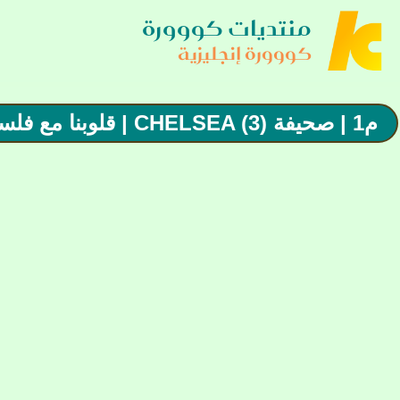
منتديات كووورة
كووورة إنجليزية
م1 | صحيفة CHELSEA (3) | قلوبنا مع فلسطين. رسمياً: جيدون سانشو تشيلساوي , تعثر اخر بالدوري .!!